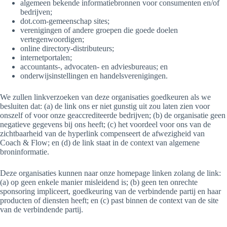
algemeen bekende informatiebronnen voor consumenten en/of
bedrijven;
dot.com-gemeenschap sites;
verenigingen of andere groepen die goede doelen
vertegenwoordigen;
online directory-distributeurs;
internetportalen;
accountants-, advocaten- en adviesbureaus; en
onderwijsinstellingen en handelsverenigingen.
We zullen linkverzoeken van deze organisaties goedkeuren als we
besluiten dat: (a) de link ons ​​er niet gunstig uit zou laten zien voor
onszelf of voor onze geaccrediteerde bedrijven; (b) de organisatie geen
negatieve gegevens bij ons heeft; (c) het voordeel voor ons van de
zichtbaarheid van de hyperlink compenseert de afwezigheid van
Coach & Flow; en (d) de link staat in de context van algemene
broninformatie.
Deze organisaties kunnen naar onze homepage linken zolang de link:
(a) op geen enkele manier misleidend is; (b) geen ten onrechte
sponsoring impliceert, goedkeuring van de verbindende partij en haar
producten of diensten heeft; en (c) past binnen de context van de site
van de verbindende partij.