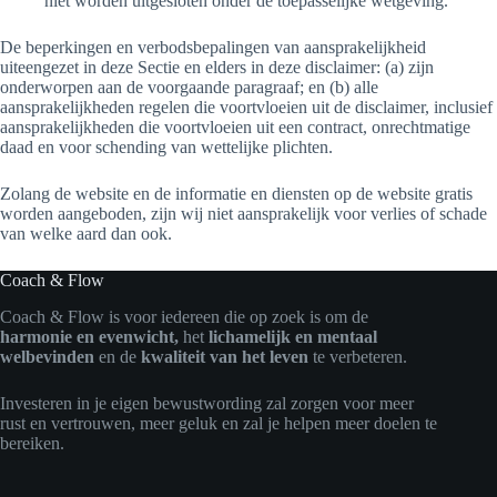
niet worden uitgesloten onder de toepasselijke wetgeving.
De beperkingen en verbodsbepalingen van aansprakelijkheid
uiteengezet in deze Sectie en elders in deze disclaimer: (a) zijn
onderworpen aan de voorgaande paragraaf; en (b) alle
aansprakelijkheden regelen die voortvloeien uit de disclaimer, inclusief
aansprakelijkheden die voortvloeien uit een contract, onrechtmatige
daad en voor schending van wettelijke plichten.
Zolang de website en de informatie en diensten op de website gratis
worden aangeboden, zijn wij niet aansprakelijk voor verlies of schade
van welke aard dan ook.
Coach & Flow
Coach & Flow is voor iedereen die op zoek is om de
harmonie en evenwicht,
het
lichamelijk en mentaal
welbevinden
en de
kwaliteit van het leven
te verbeteren.
Investeren in je eigen bewustwording zal zorgen voor meer
rust en vertrouwen, meer geluk en zal je helpen meer doelen te
bereiken.