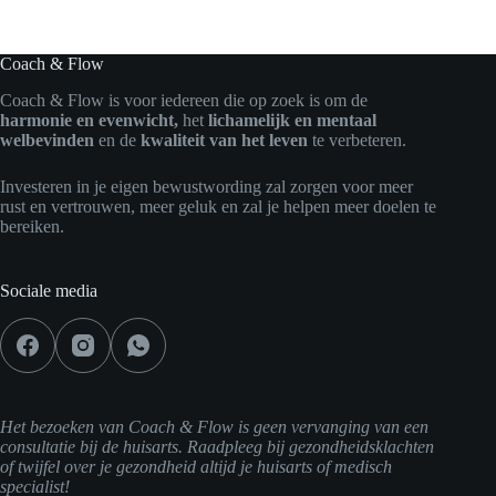
Coach & Flow
Coach & Flow is voor iedereen die op zoek is om de
harmonie en evenwicht,
het
lichamelijk en mentaal
welbevinden
en de
kwaliteit van het leven
te verbeteren.
Investeren in je eigen bewustwording zal zorgen voor meer
rust en vertrouwen, meer geluk en zal je helpen meer doelen te
bereiken.
Sociale media
Het bezoeken van Coach & Flow is geen vervanging van een
consultatie bij de huisarts. Raadpleeg bij gezondheidsklachten
of twijfel over je gezondheid altijd je huisarts of medisch
specialist!