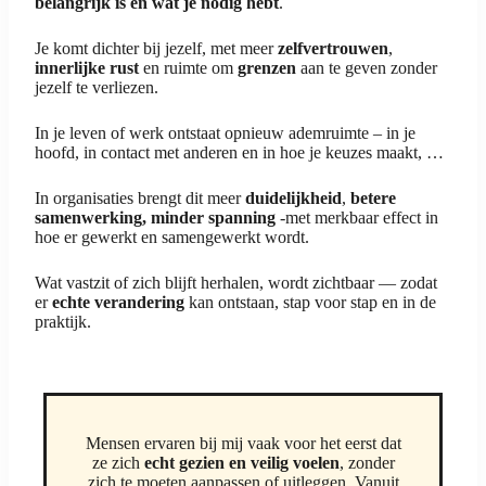
belangrijk is en wat je nodig hebt
.
Je komt dichter bij jezelf, met meer
zelfvertrouwen
,
innerlijke rust
en ruimte om
grenzen
aan te geven zonder
jezelf te verliezen.
In je leven of werk ontstaat opnieuw ademruimte – in je
hoofd, in contact met anderen en in hoe je keuzes maakt, …
In organisaties brengt dit meer
duidelijkheid
,
betere
samenwerking, minder spanning
-met merkbaar effect in
hoe er gewerkt en samengewerkt wordt.
Wat vastzit of zich blijft herhalen, wordt zichtbaar — zodat
er
echte verandering
kan ontstaan, stap voor stap en in de
praktijk.
Mensen ervaren bij mij vaak voor het eerst dat
ze zich
echt gezien en veilig voelen
, zonder
zich te moeten aanpassen of uitleggen. Vanuit