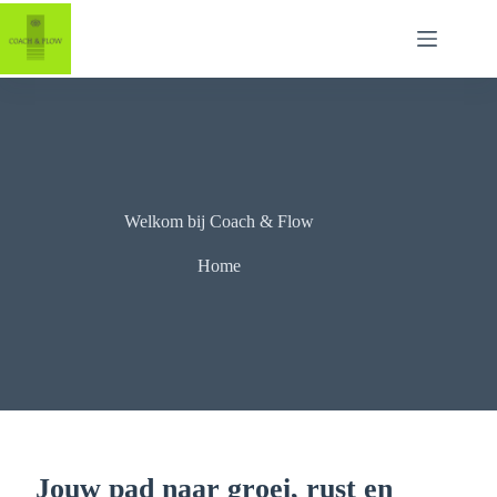
Ga
naar
de
inhoud
Welkom bij Coach & Flow
Home
Jouw pad naar groei, rust en